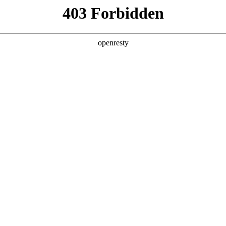
产品及服务
行业解决方案
合作伙伴
投资者关系
际数码智能体开发平台全栈能力再领衔
2025 / 12 / 02
布《IDC MarketScape：中国智能体开发平台2025年厂商评估》报告
台市场现状进行系统性梳理，并对主流厂商的能力进行全面评估。