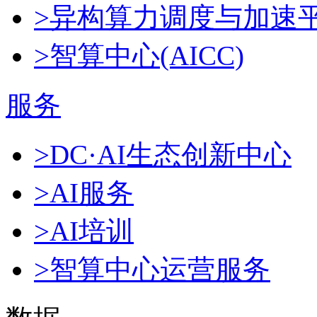
>异构算力调度与加速
>智算中心(AICC)
服务
>DC·AI生态创新中心
>AI服务
>AI培训
>智算中心运营服务