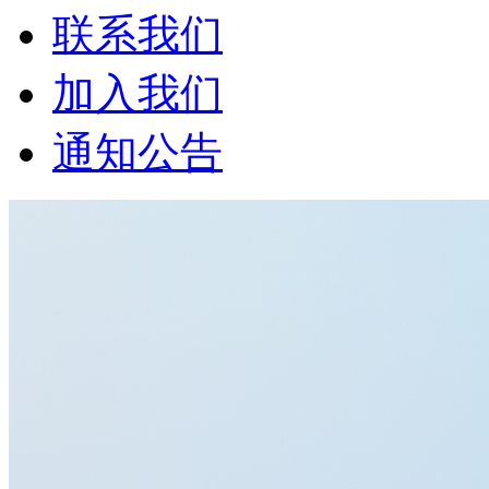
联系我们
加入我们
通知公告