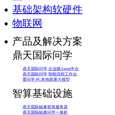
基础架构软硬件
物联网
产品及解决方案
鼎天国际问学
鼎天国际问学 企业级Agent中台
鼎天国际问学 智能流程工作台
爱问学 PC本地部署大模型
智算基础设施
鼎天国际鲲泰智算服务器
鼎天国际鲲泰问学一体机