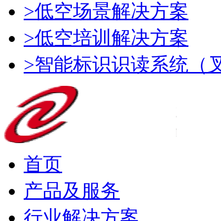
>低空场景解决方案
>低空培训解决方案
>智能标识识读系统（
首页
产品及服务
行业解决方案