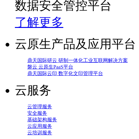
数据安全管控平台
了解更多
云原生产品及应用平台
鼎天国际研云 研制一体化工业互联网解决方案
磐云 云原生PaaS平台
鼎天国际云印 数字化文印管理平台
云服务
云管理服务
安全服务
基础架构服务
云应用服务
云培训服务