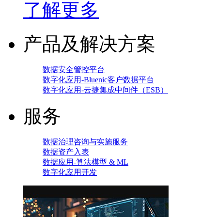
了解更多
产品及解决方案
数据安全管控平台
数字化应用-Bluenic客户数据平台
数字化应用-云捷集成中间件（ESB）
服务
数据治理咨询与实施服务
数据资产入表
数据应用-算法模型 & ML
数字化应用开发