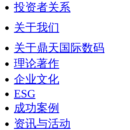
投资者关系
关于我们
关于鼎天国际数码
理论著作
企业文化
ESG
成功案例
资讯与活动