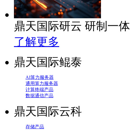
鼎天国际研云 研制一
了解更多
鼎天国际鲲泰
AI算力服务器
通用算力服务器
计算终端产品
数据通信产品
鼎天国际云科
存储产品